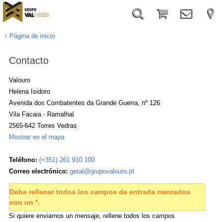
Página de inicio
Contacto
Valouro
Helena
Isidoro
Avenida dos Combatentes da Grande Guerra, nº 126
Vila Facaia - Ramalhal
2565-642
Torres Vedras
Mostrar en el mapa
Teléfono:
(+351) 261 910 100
Correo electrónico:
geral@grupovalouro.pt
Debe rellenar todos los campos de entrada marcados
con un *.
Si quiere enviarnos un mensaje, rellene todos los campos